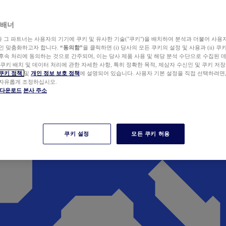
 배너
wer와 그 파트너는 사용자의 기기에 쿠키 및 유사한 기술("쿠키")을 배치하여 분석과 더불어 사용
개인 맞춤화하고자 합니다.
“동의함”
을 클릭하면 (i) 당사의 모든 쿠키의 설정 및 사용과 (ii) 
후속 처리에 동의하는 것으로 간주되며, 이는 당사 제품 사용 및 해당 분석 수단으로 수집된 
 쿠키 배치 및 데이터 처리에 관한 자세한 사항, 특히 정확한 목적, 제삼자 수신인 및 쿠키 저장
쿠키 정책
및
개인 정보 보호 정책
에 설명되어 있습니다. 사용자 기본 설정을 직접 선택하려면
 자유롭게 조정하십시오.
er 다운로드
본사 주소
쿠키 설정
모든 쿠키 허용