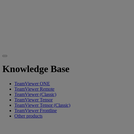
Knowledge Base
TeamViewer ONE
TeamViewer Remote
TeamViewer (Classic)
TeamViewer Tensor
TeamViewer Tensor (Classic)
TeamViewer Frontline
Other products