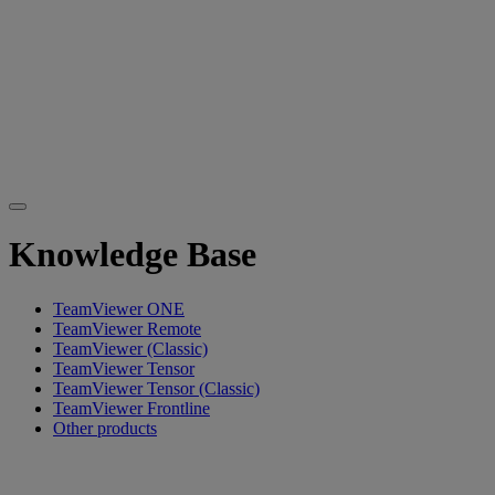
Knowledge Base
TeamViewer ONE
TeamViewer Remote
TeamViewer (Classic)
TeamViewer Tensor
TeamViewer Tensor (Classic)
TeamViewer Frontline
Other products