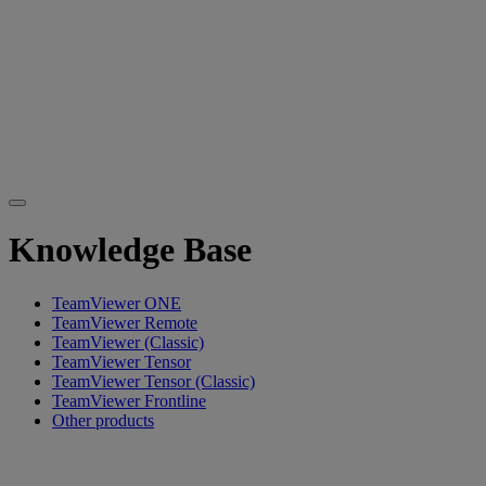
Knowledge Base
TeamViewer ONE
TeamViewer Remote
TeamViewer (Classic)
TeamViewer Tensor
TeamViewer Tensor (Classic)
TeamViewer Frontline
Other products