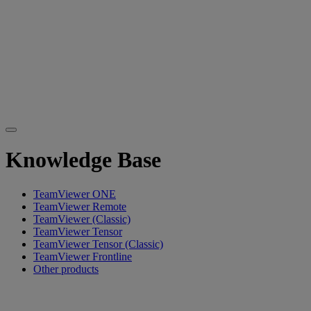
Knowledge Base
TeamViewer ONE
TeamViewer Remote
TeamViewer (Classic)
TeamViewer Tensor
TeamViewer Tensor (Classic)
TeamViewer Frontline
Other products