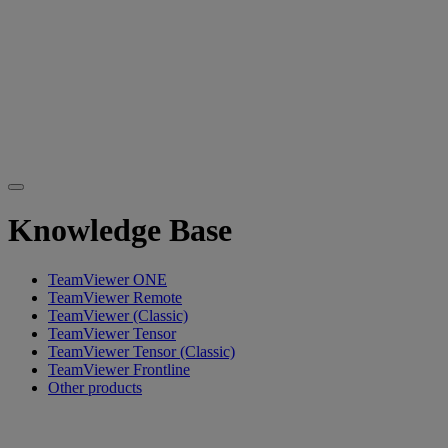
Knowledge Base
TeamViewer ONE
TeamViewer Remote
TeamViewer (Classic)
TeamViewer Tensor
TeamViewer Tensor (Classic)
TeamViewer Frontline
Other products