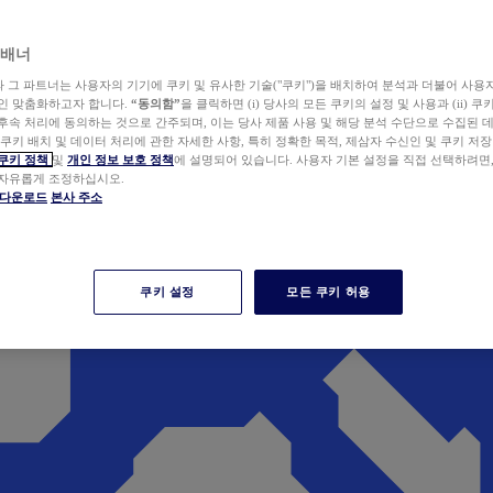
 배너
wer와 그 파트너는 사용자의 기기에 쿠키 및 유사한 기술("쿠키")을 배치하여 분석과 더불어 사용
개인 맞춤화하고자 합니다.
“동의함”
을 클릭하면 (i) 당사의 모든 쿠키의 설정 및 사용과 (ii) 
후속 처리에 동의하는 것으로 간주되며, 이는 당사 제품 사용 및 해당 분석 수단으로 수집된 
 쿠키 배치 및 데이터 처리에 관한 자세한 사항, 특히 정확한 목적, 제삼자 수신인 및 쿠키 저장
쿠키 정책
및
개인 정보 보호 정책
에 설명되어 있습니다. 사용자 기본 설정을 직접 선택하려면
 자유롭게 조정하십시오.
er 다운로드
본사 주소
쿠키 설정
모든 쿠키 허용