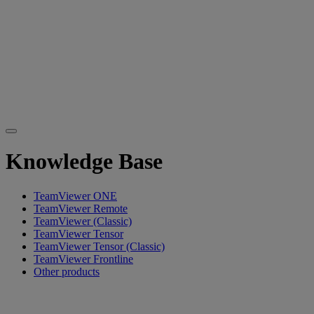
Knowledge Base
TeamViewer ONE
TeamViewer Remote
TeamViewer (Classic)
TeamViewer Tensor
TeamViewer Tensor (Classic)
TeamViewer Frontline
Other products