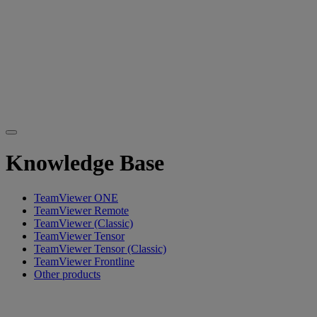
Knowledge Base
TeamViewer ONE
TeamViewer Remote
TeamViewer (Classic)
TeamViewer Tensor
TeamViewer Tensor (Classic)
TeamViewer Frontline
Other products