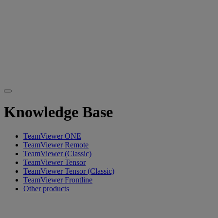
Knowledge Base
TeamViewer ONE
TeamViewer Remote
TeamViewer (Classic)
TeamViewer Tensor
TeamViewer Tensor (Classic)
TeamViewer Frontline
Other products