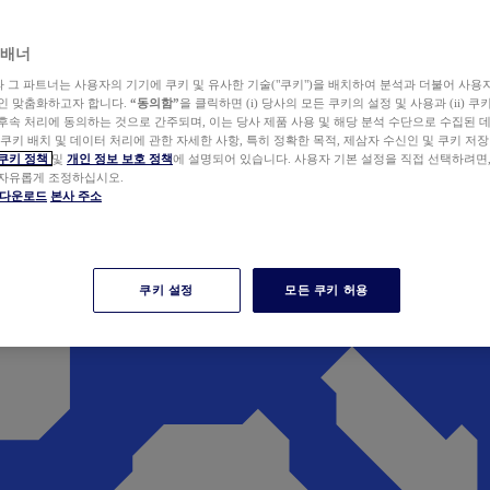
 배너
wer와 그 파트너는 사용자의 기기에 쿠키 및 유사한 기술("쿠키")을 배치하여 분석과 더불어 사용
개인 맞춤화하고자 합니다.
“동의함”
을 클릭하면 (i) 당사의 모든 쿠키의 설정 및 사용과 (ii) 
후속 처리에 동의하는 것으로 간주되며, 이는 당사 제품 사용 및 해당 분석 수단으로 수집된 
 쿠키 배치 및 데이터 처리에 관한 자세한 사항, 특히 정확한 목적, 제삼자 수신인 및 쿠키 저장
쿠키 정책
및
개인 정보 보호 정책
에 설명되어 있습니다. 사용자 기본 설정을 직접 선택하려면
 자유롭게 조정하십시오.
er 다운로드
본사 주소
쿠키 설정
모든 쿠키 허용