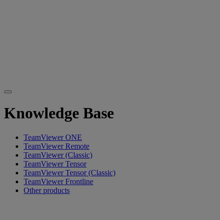
Knowledge Base
TeamViewer ONE
TeamViewer Remote
TeamViewer (Classic)
TeamViewer Tensor
TeamViewer Tensor (Classic)
TeamViewer Frontline
Other products