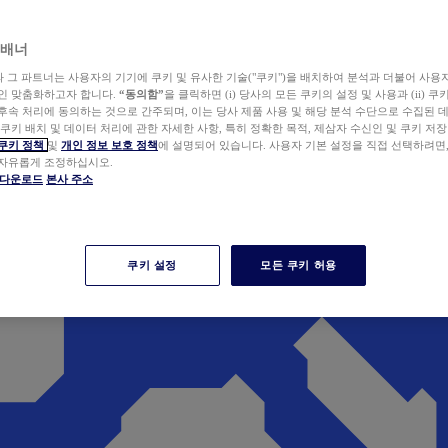
 배너
wer와 그 파트너는 사용자의 기기에 쿠키 및 유사한 기술("쿠키")을 배치하여 분석과 더불어 사용
개인 맞춤화하고자 합니다.
“동의함”
을 클릭하면 (i) 당사의 모든 쿠키의 설정 및 사용과 (ii) 
후속 처리에 동의하는 것으로 간주되며, 이는 당사 제품 사용 및 해당 분석 수단으로 수집된 
 쿠키 배치 및 데이터 처리에 관한 자세한 사항, 특히 정확한 목적, 제삼자 수신인 및 쿠키 저장
쿠키 정책
및
개인 정보 보호 정책
에 설명되어 있습니다. 사용자 기본 설정을 직접 선택하려면
 자유롭게 조정하십시오.
er 다운로드
본사 주소
쿠키 설정
모든 쿠키 허용