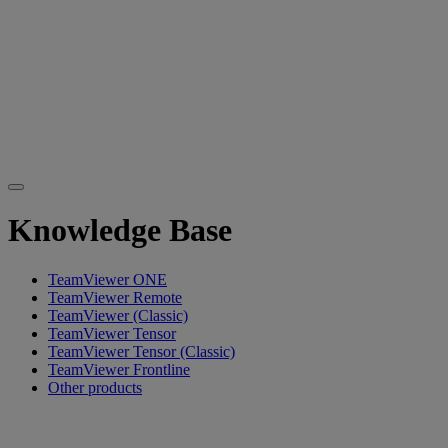
Knowledge Base
TeamViewer ONE
TeamViewer Remote
TeamViewer (Classic)
TeamViewer Tensor
TeamViewer Tensor (Classic)
TeamViewer Frontline
Other products