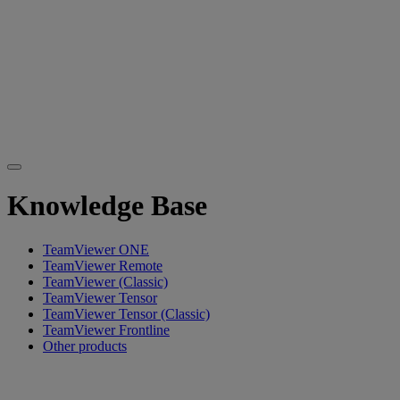
Knowledge Base
TeamViewer ONE
TeamViewer Remote
TeamViewer (Classic)
TeamViewer Tensor
TeamViewer Tensor (Classic)
TeamViewer Frontline
Other products