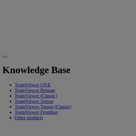
Knowledge Base
TeamViewer ONE
TeamViewer Remote
TeamViewer (Classic)
TeamViewer Tensor
TeamViewer Tensor (Classic)
TeamViewer Frontline
Other products