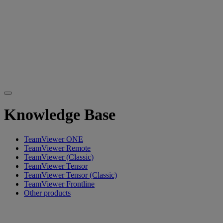
Knowledge Base
TeamViewer ONE
TeamViewer Remote
TeamViewer (Classic)
TeamViewer Tensor
TeamViewer Tensor (Classic)
TeamViewer Frontline
Other products