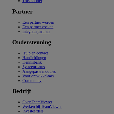
Trust Center
Partner
Een partner worden
Een partner zoeken
Integratiepartners
Ondersteuning
Hulp en contact
Handleidingen
Kennisbank
Systeemstatus
Aangepaste modules
Voor ontwikkelaars
Community
Bedrijf
Over TeamViewer
Werken bij TeamViewer
Investeerders