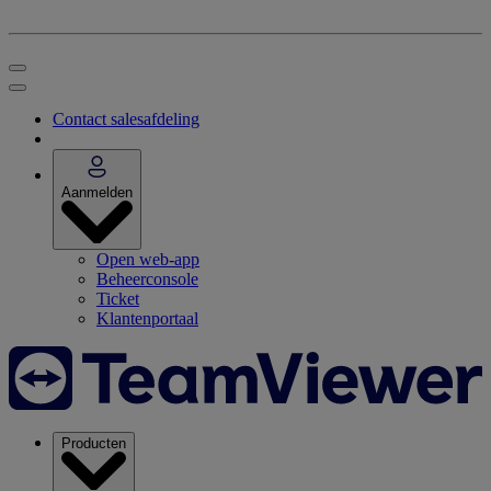
Contact salesafdeling
Aanmelden
Open web-app
Beheerconsole
Ticket
Klantenportaal
Producten