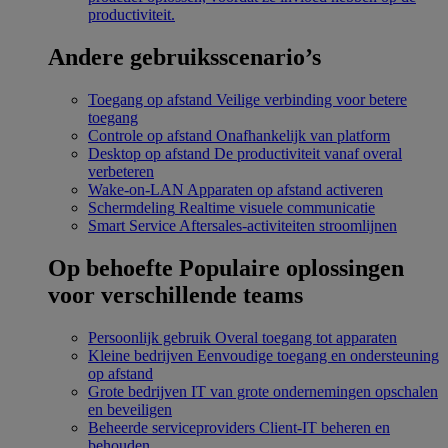
productiviteit.
Andere gebruiksscenario’s
Toegang op afstand
Veilige verbinding voor betere
toegang
Controle op afstand
Onafhankelijk van platform
Desktop op afstand
De productiviteit vanaf overal
verbeteren
Wake-on-LAN
Apparaten op afstand activeren
Schermdeling
Realtime visuele communicatie
Smart Service
Aftersales-activiteiten stroomlijnen
Op behoefte
Populaire oplossingen
voor verschillende teams
Persoonlijk gebruik
Overal toegang tot apparaten
Kleine bedrijven
Eenvoudige toegang en ondersteuning
op afstand
Grote bedrijven
IT van grote ondernemingen opschalen
en beveiligen
Beheerde serviceproviders
Client-IT beheren en
behouden