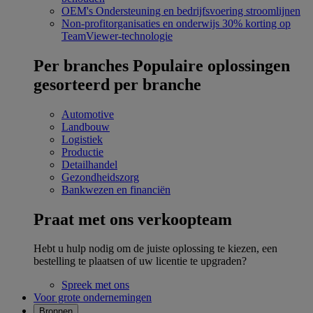
OEM's
Ondersteuning en bedrijfsvoering stroomlijnen
Non-profitorganisaties en onderwijs
30% korting op
TeamViewer-technologie
Per branches
Populaire oplossingen
gesorteerd per branche
Automotive
Landbouw
Logistiek
Productie
Detailhandel
Gezondheidszorg
Bankwezen en financiën
Praat met ons verkoopteam
Hebt u hulp nodig om de juiste oplossing te kiezen, een
bestelling te plaatsen of uw licentie te upgraden?
Spreek met ons
Voor grote ondernemingen
Bronnen