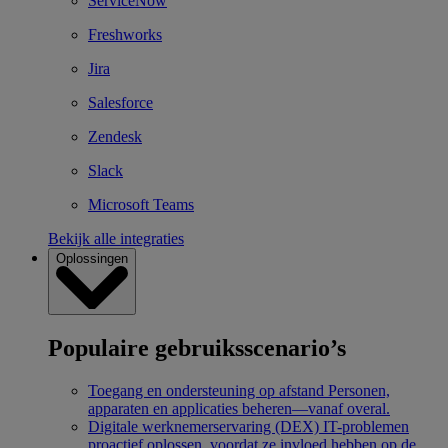
ServiceNow
Freshworks
Jira
Salesforce
Zendesk
Slack
Microsoft Teams
Bekijk alle integraties
Oplossingen
Populaire gebruiksscenario’s
Toegang en ondersteuning op afstand
Personen,
apparaten en applicaties beheren—vanaf overal.
Digitale werknemerservaring (DEX)
IT-problemen
proactief oplossen, voordat ze invloed hebben op de