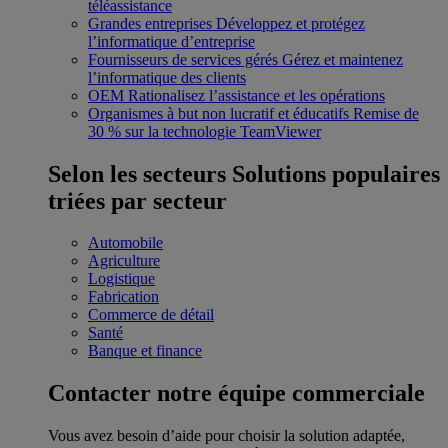
téléassistance
Grandes entreprises
Développez et protégez
l’informatique d’entreprise
Fournisseurs de services gérés
Gérez et maintenez
l’informatique des clients
OEM
Rationalisez l’assistance et les opérations
Organismes à but non lucratif et éducatifs
Remise de
30 % sur la technologie TeamViewer
Selon les secteurs
Solutions populaires
triées par secteur
Automobile
Agriculture
Logistique
Fabrication
Commerce de détail
Santé
Banque et finance
Contacter notre équipe commerciale
Vous avez besoin d’aide pour choisir la solution adaptée,