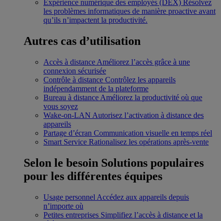
Expérience numérique des employés (DEX)
Résolvez
les problèmes informatiques de manière proactive avant
qu’ils n’impactent la productivité.
Autres cas d’utilisation
Accès à distance
Améliorez l’accès grâce à une
connexion sécurisée
Contrôle à distance
Contrôlez les appareils
indépendamment de la plateforme
Bureau à distance
Améliorez la productivité où que
vous soyez
Wake-on-LAN
Autorisez l’activation à distance des
appareils
Partage d’écran
Communication visuelle en temps réel
Smart Service
Rationalisez les opérations après-vente
Selon le besoin
Solutions populaires
pour les différentes équipes
Usage personnel
Accédez aux appareils depuis
n’importe où
Petites entreprises
Simplifiez l’accès à distance et la