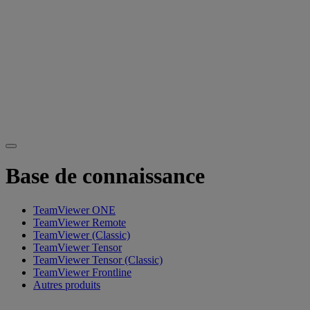
Base de connaissance
TeamViewer ONE
TeamViewer Remote
TeamViewer (Classic)
TeamViewer Tensor
TeamViewer Tensor (Classic)
TeamViewer Frontline
Autres produits