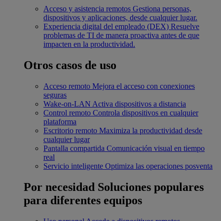
Acceso y asistencia remotos
Gestiona personas,
dispositivos y aplicaciones, desde cualquier lugar.
Experiencia digital del empleado (DEX)
Resuelve
problemas de TI de manera proactiva antes de que
impacten en la productividad.
Otros casos de uso
Acceso remoto
Mejora el acceso con conexiones
seguras
Wake-on-LAN
Activa dispositivos a distancia
Control remoto
Controla dispositivos en cualquier
plataforma
Escritorio remoto
Maximiza la productividad desde
cualquier lugar
Pantalla compartida
Comunicación visual en tiempo
real
Servicio inteligente
Optimiza las operaciones posventa
Por necesidad
Soluciones populares
para diferentes equipos