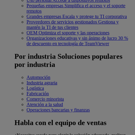
Uso personal
Accede a dispositivos remotos
Pequeñas empresas
Simplifica el acceso y el soporte
remotos
Grandes empresas
Escala y protege tu TI corporativa
Proveedores de servicios gestionados
Gestiona y
mantén la TI de tus clientes
OEM
Optimiza el soporte y las operaciones
Organizaciones educativas y sin ánimo de lucro
30 %
de descuento en tecnología de TeamViewer
Por industria
Soluciones populares
por industria
Automoción
Industria agraria
Logística
Fabricación
Comercio minorista
Atención a la salud
Operaciones bancarias y finanzas
Habla con el equipo de ventas