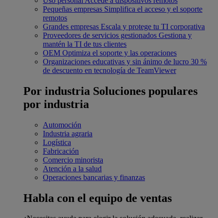
Uso personal
Accede a dispositivos remotos
Pequeñas empresas
Simplifica el acceso y el soporte
remotos
Grandes empresas
Escala y protege tu TI corporativa
Proveedores de servicios gestionados
Gestiona y
mantén la TI de tus clientes
OEM
Optimiza el soporte y las operaciones
Organizaciones educativas y sin ánimo de lucro
30 %
de descuento en tecnología de TeamViewer
Por industria
Soluciones populares
por industria
Automoción
Industria agraria
Logística
Fabricación
Comercio minorista
Atención a la salud
Operaciones bancarias y finanzas
Habla con el equipo de ventas