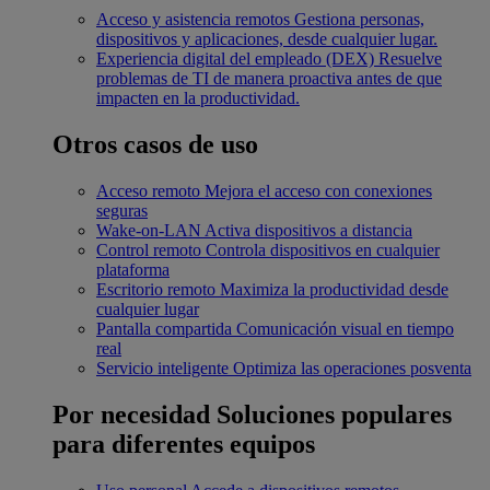
Acceso y asistencia remotos
Gestiona personas,
dispositivos y aplicaciones, desde cualquier lugar.
Experiencia digital del empleado (DEX)
Resuelve
problemas de TI de manera proactiva antes de que
impacten en la productividad.
Otros casos de uso
Acceso remoto
Mejora el acceso con conexiones
seguras
Wake-on-LAN
Activa dispositivos a distancia
Control remoto
Controla dispositivos en cualquier
plataforma
Escritorio remoto
Maximiza la productividad desde
cualquier lugar
Pantalla compartida
Comunicación visual en tiempo
real
Servicio inteligente
Optimiza las operaciones posventa
Por necesidad
Soluciones populares
para diferentes equipos