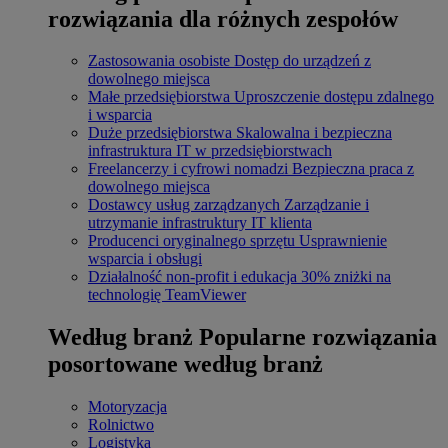
rozwiązania dla różnych zespołów
Zastosowania osobiste
Dostęp do urządzeń z
dowolnego miejsca
Małe przedsiębiorstwa
Uproszczenie dostępu zdalnego
i wsparcia
Duże przedsiębiorstwa
Skalowalna i bezpieczna
infrastruktura IT w przedsiębiorstwach
Freelancerzy i cyfrowi nomadzi
Bezpieczna praca z
dowolnego miejsca
Dostawcy usług zarządzanych
Zarządzanie i
utrzymanie infrastruktury IT klienta
Producenci oryginalnego sprzętu
Usprawnienie
wsparcia i obsługi
Działalność non-profit i edukacja
30% zniżki na
technologię TeamViewer
Według branż
Popularne rozwiązania
posortowane według branż
Motoryzacja
Rolnictwo
Logistyka