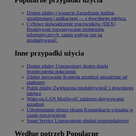
Dostęp zdalny i wsparcie
Zarządzanie ludźmi,
urządzeniami i aplikacjami — z dowolnego miejsca.
Cyfrowe doświadczenie pracowników (DEX)
Proaktywnie rozwiązywanie problemów
informatycznych, zanim wpłyną one na
produktywność.
Inne przypadki użycia
Dostęp zdalny
Usprawniony dostęp dzięki
bezpiecznemu połączeniu
Zdalne sterowanie
Kontrola urządzeń niezależnie od
platformy
Pulpit zdalny
Zwiększona produktywność z dowolnego
miejsca
Wake-on-LAN
Możliwość zdalnego aktywowania
urządzeń
Udostępnianie obrazu ekranu
Komunikacja wizualna w
czasie rzeczywistym
Smart Service
Usprawnienie obsługi posprzedażowej
Według potrzeb
Popularne