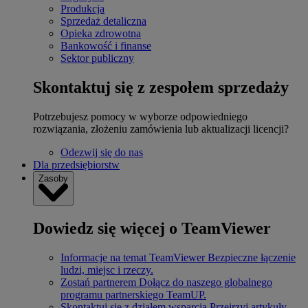
Produkcja
Sprzedaż detaliczna
Opieka zdrowotna
Bankowość i finanse
Sektor publiczny
Skontaktuj się z zespołem sprzedaży
Potrzebujesz pomocy w wyborze odpowiedniego
rozwiązania, złożeniu zamówienia lub aktualizacji licencji?
Odezwij się do nas
Dla przedsiębiorstw
Zasoby
Dowiedz się więcej o TeamViewer
Informacje na temat TeamViewer
Bezpieczne łączenie
ludzi, miejsc i rzeczy.
Zostań partnerem
Dołącz do naszego globalnego
programu partnerskiego TeamUP.
Skontaktuj się z działem wsparcia
Przejrzyj artykuły