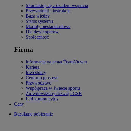
Skontaktuj się z działem wsparcia
Przewodniki i instrukcje
Baza wiedzy
Status systemu
Moduły niestandardowe
Dla deweloperów
Społeczność
Firma
Informacje na temat TeamViewer
Kariera
Inwestorzy
Centrum prasowe
Przywództwo
Współpraca w świecie sportu
Zrównoważony rozwój i CSR
Ład korporacyjny
Ceny
Bezpłatne pobieranie