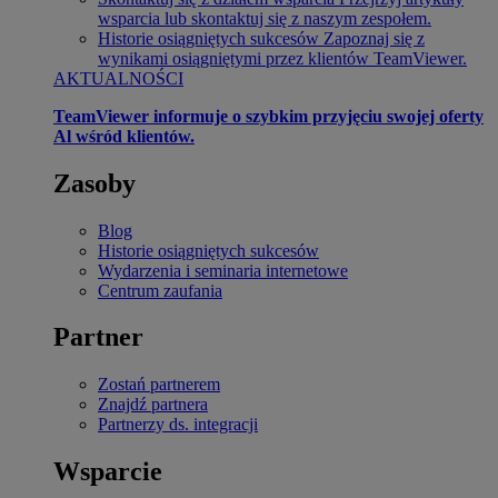
wsparcia lub skontaktuj się z naszym zespołem.
Historie osiągniętych sukcesów
Zapoznaj się z
wynikami osiągniętymi przez klientów TeamViewer.
AKTUALNOŚCI
TeamViewer informuje o szybkim przyjęciu swojej oferty
Al wśród klientów.
Zasoby
Blog
Historie osiągniętych sukcesów
Wydarzenia i seminaria internetowe
Centrum zaufania
Partner
Zostań partnerem
Znajdź partnera
Partnerzy ds. integracji
Wsparcie