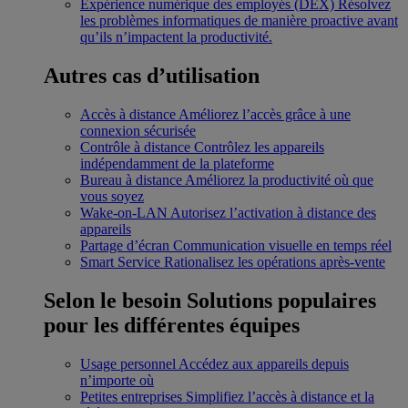
Expérience numérique des employés (DEX)
Résolvez
les problèmes informatiques de manière proactive avant
qu’ils n’impactent la productivité.
Autres cas d’utilisation
Accès à distance
Améliorez l’accès grâce à une
connexion sécurisée
Contrôle à distance
Contrôlez les appareils
indépendamment de la plateforme
Bureau à distance
Améliorez la productivité où que
vous soyez
Wake-on-LAN
Autorisez l’activation à distance des
appareils
Partage d’écran
Communication visuelle en temps réel
Smart Service
Rationalisez les opérations après-vente
Selon le besoin
Solutions populaires
pour les différentes équipes
Usage personnel
Accédez aux appareils depuis
n’importe où
Petites entreprises
Simplifiez l’accès à distance et la