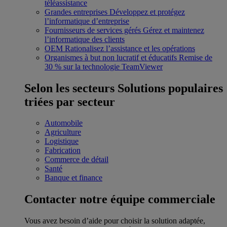
téléassistance
Grandes entreprises
Développez et protégez
l’informatique d’entreprise
Fournisseurs de services gérés
Gérez et maintenez
l’informatique des clients
OEM
Rationalisez l’assistance et les opérations
Organismes à but non lucratif et éducatifs
Remise de
30 % sur la technologie TeamViewer
Selon les secteurs
Solutions populaires
triées par secteur
Automobile
Agriculture
Logistique
Fabrication
Commerce de détail
Santé
Banque et finance
Contacter notre équipe commerciale
Vous avez besoin d’aide pour choisir la solution adaptée,