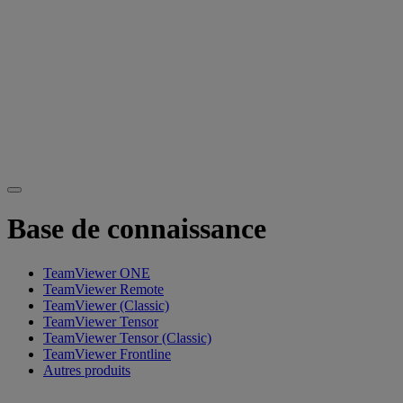
Base de connaissance
TeamViewer ONE
TeamViewer Remote
TeamViewer (Classic)
TeamViewer Tensor
TeamViewer Tensor (Classic)
TeamViewer Frontline
Autres produits