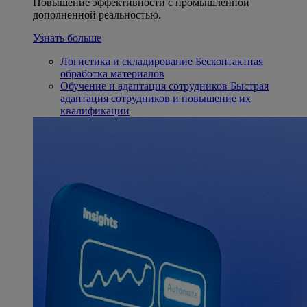
Повышение эффективности с промышленной
дополненной реальностью.
Узнать больше
Логистика и складирование
Бесконтактная
обработка материалов
Обучение и адаптация сотрудников
Быстрая
адаптация сотрудников и повышение их
квалификации