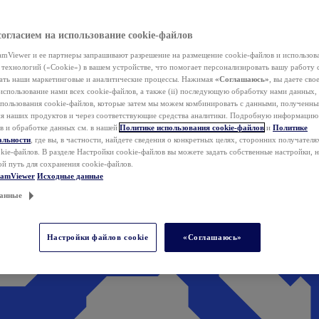
согласием на использование cookie-файлов
mViewer и ее партнеры запрашивают разрешение на размещение cookie-файлов и использов
технологий («Cookie») в вашем устройстве, что помогает персонализировать вашу работу 
ать наши маркетинговые и аналитические процессы. Нажимая
«Соглашаюсь»
, вы даете свое
использование нами всех cookie-файлов, а также (ii) последующую обработку нами данных,
спользования cookie-файлов, которые затем мы можем комбинировать с данными, полученным
ия наших продуктов и через соответствующие средства аналитики. Подробную информацию
в и обработке данных см. в нашей
Политике использования cookie-файлов
и
Политике
альности
, где вы, в частности, найдете сведения о конкретных целях, сторонних получателя
kie-файлов. В разделе Настройки cookie-файлов вы можете задать собственные настройки, 
ой путь для сохранения cookie-файлов.
eamViewer
Исходные данные
анные
Настройки файлов cookie
«Соглашаюсь»