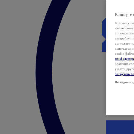
Баннер с 
Компания Tea
аналогичных 
оптимизиров
настройку и 
результате и
использован
cookie-файло
конфиденци
хранения coo
указать друг
Загрузить T
Выходные д