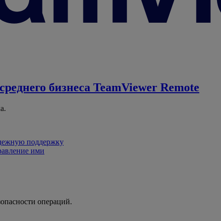
среднего бизнеса
TeamViewer Remote
а.
адежную поддержку
равление ими
зопасности операций.