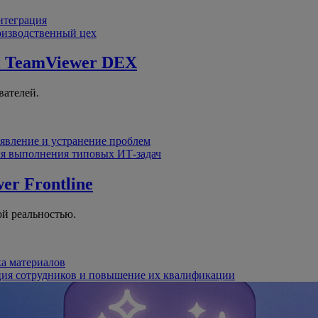
интеграция
оизводственный цех
й
TeamViewer DEX
вателей.
явление и устранение проблем
я выполнения типовых ИТ-задач
er Frontline
й реальностью.
ка материалов
ция сотрудников и повышение их квалификации