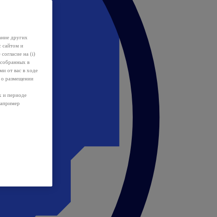
ание других
с сайтом и
 согласие на (i)
 собранных в
и от вас в ходе
 о размещении
х и периоде
например