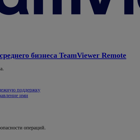
среднего бизнеса
TeamViewer Remote
а.
адежную поддержку
равление ими
зопасности операций.