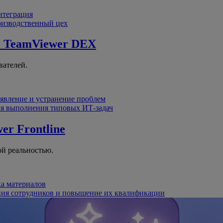
интеграция
оизводственный цех
й
TeamViewer DEX
вателей.
явление и устранение проблем
я выполнения типовых ИТ-задач
er Frontline
й реальностью.
ка материалов
ция сотрудников и повышение их квалификации