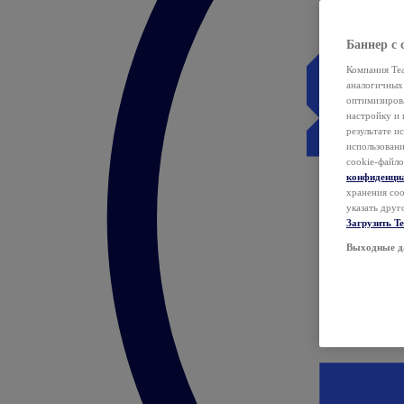
Баннер с 
Компания Tea
аналогичных 
оптимизиров
настройку и 
результате и
использован
cookie-файло
конфиденци
хранения coo
указать друг
Загрузить T
Выходные д