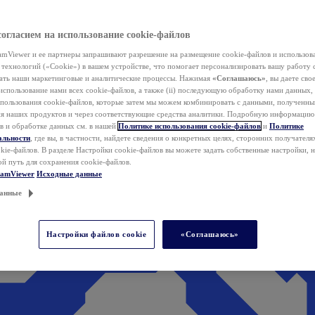
согласием на использование cookie-файлов
mViewer и ее партнеры запрашивают разрешение на размещение cookie-файлов и использов
технологий («Cookie») в вашем устройстве, что помогает персонализировать вашу работу 
ать наши маркетинговые и аналитические процессы. Нажимая
«Соглашаюсь»
, вы даете свое
использование нами всех cookie-файлов, а также (ii) последующую обработку нами данных,
спользования cookie-файлов, которые затем мы можем комбинировать с данными, полученным
ия наших продуктов и через соответствующие средства аналитики. Подробную информацию
в и обработке данных см. в нашей
Политике использования cookie-файлов
и
Политике
альности
, где вы, в частности, найдете сведения о конкретных целях, сторонних получателя
kie-файлов. В разделе Настройки cookie-файлов вы можете задать собственные настройки, 
ой путь для сохранения cookie-файлов.
eamViewer
Исходные данные
анные
Настройки файлов cookie
«Соглашаюсь»