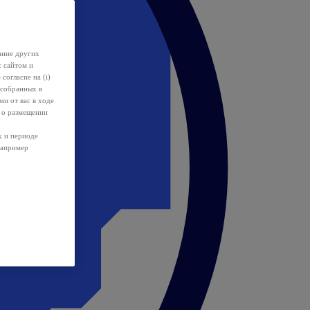
ание других
с сайтом и
 согласие на (i)
 собранных в
и от вас в ходе
 о размещении
х и периоде
например