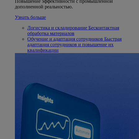
Повышение эффективности с промышленной
дополненной реальностью.
Узнать больше
Логистика и складирование
Бесконтактная
обработка материалов
Обучение и адаптация сотрудников
Быстрая
адаптация сотрудников и повышение их
квалификации