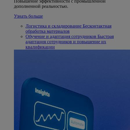
Повышение эффективности с промышленной
дополненной реальностью.
Узнать больше
Логистика и складирование
Бесконтактная
обработка материалов
Обучение и адаптация сотрудников
Быстрая
адаптация сотрудников и повышение их
квалификации