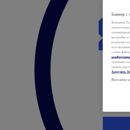
Баннер с 
Компания Tea
аналогичных 
оптимизиров
настройку и 
результате и
использован
cookie-файло
конфиденци
хранения coo
указать друг
Загрузить T
Выходные д