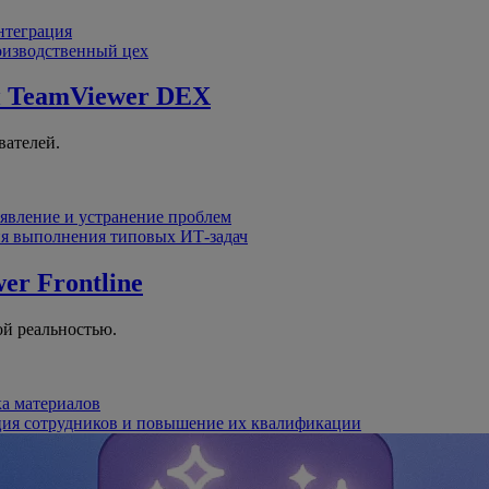
интеграция
оизводственный цех
й
TeamViewer DEX
вателей.
явление и устранение проблем
я выполнения типовых ИТ-задач
er Frontline
й реальностью.
ка материалов
ция сотрудников и повышение их квалификации