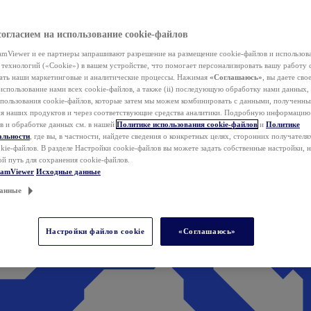
согласием на использование cookie-файлов
mViewer и ее партнеры запрашивают разрешение на размещение cookie-файлов и использов
технологий («Cookie») в вашем устройстве, что помогает персонализировать вашу работу 
ать наши маркетинговые и аналитические процессы. Нажимая
«Соглашаюсь»
, вы даете свое
использование нами всех cookie-файлов, а также (ii) последующую обработку нами данных,
спользования cookie-файлов, которые затем мы можем комбинировать с данными, полученным
ия наших продуктов и через соответствующие средства аналитики. Подробную информацию
в и обработке данных см. в нашей
Политике использования cookie-файлов
и
Политике
альности
, где вы, в частности, найдете сведения о конкретных целях, сторонних получателя
kie-файлов. В разделе Настройки cookie-файлов вы можете задать собственные настройки, 
ой путь для сохранения cookie-файлов.
eamViewer
Исходные данные
анные
Настройки файлов cookie
«Соглашаюсь»