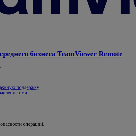
среднего бизнеса
TeamViewer Remote
а.
адежную поддержку
равление ими
зопасности операций.