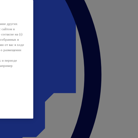
ание других
с сайтом и
 согласие на (i)
 собранных в
и от вас в ходе
 о размещении
х и периоде
например