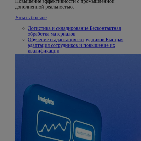
Повышение эффективности с промышленной
дополненной реальностью.
Узнать больше
Логистика и складирование
Бесконтактная
обработка материалов
Обучение и адаптация сотрудников
Быстрая
адаптация сотрудников и повышение их
квалификации