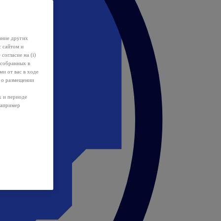
ание других
с сайтом и
 согласие на (i)
 собранных в
и от вас в ходе
 о размещении
х и периоде
например