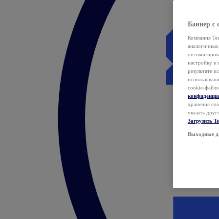
Баннер с 
Компания Tea
аналогичных 
оптимизиров
настройку и 
результате и
использован
cookie-файло
конфиденци
хранения coo
указать друг
Загрузить T
Выходные д