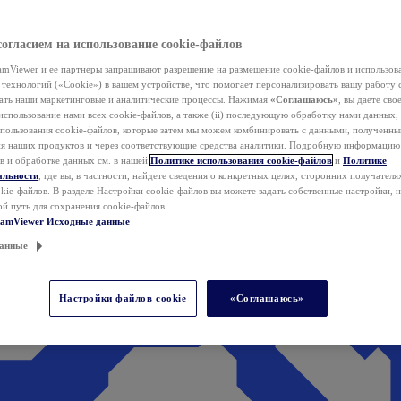
согласием на использование cookie-файлов
mViewer и ее партнеры запрашивают разрешение на размещение cookie-файлов и использов
технологий («Cookie») в вашем устройстве, что помогает персонализировать вашу работу 
ать наши маркетинговые и аналитические процессы. Нажимая
«Соглашаюсь»
, вы даете свое
использование нами всех cookie-файлов, а также (ii) последующую обработку нами данных,
спользования cookie-файлов, которые затем мы можем комбинировать с данными, полученным
ия наших продуктов и через соответствующие средства аналитики. Подробную информацию
в и обработке данных см. в нашей
Политике использования cookie-файлов
и
Политике
альности
, где вы, в частности, найдете сведения о конкретных целях, сторонних получателя
kie-файлов. В разделе Настройки cookie-файлов вы можете задать собственные настройки, 
ой путь для сохранения cookie-файлов.
eamViewer
Исходные данные
анные
Настройки файлов cookie
«Соглашаюсь»