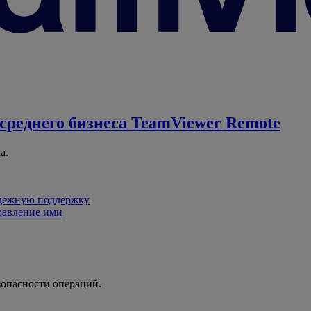
среднего бизнеса
TeamViewer Remote
а.
адежную поддержку
равление ими
зопасности операций.