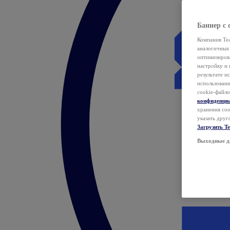
Баннер с 
Компания Tea
аналогичных 
оптимизиров
настройку и 
результате и
использован
cookie-файло
конфиденци
хранения coo
указать друг
Загрузить T
Выходные д