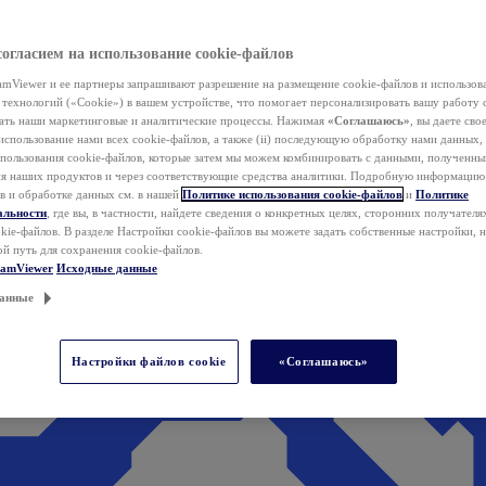
согласием на использование cookie-файлов
mViewer и ее партнеры запрашивают разрешение на размещение cookie-файлов и использов
технологий («Cookie») в вашем устройстве, что помогает персонализировать вашу работу 
ать наши маркетинговые и аналитические процессы. Нажимая
«Соглашаюсь»
, вы даете свое
использование нами всех cookie-файлов, а также (ii) последующую обработку нами данных,
спользования cookie-файлов, которые затем мы можем комбинировать с данными, полученным
ия наших продуктов и через соответствующие средства аналитики. Подробную информацию
в и обработке данных см. в нашей
Политике использования cookie-файлов
и
Политике
альности
, где вы, в частности, найдете сведения о конкретных целях, сторонних получателя
kie-файлов. В разделе Настройки cookie-файлов вы можете задать собственные настройки, 
ой путь для сохранения cookie-файлов.
eamViewer
Исходные данные
анные
Настройки файлов cookie
«Соглашаюсь»