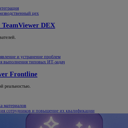
интеграция
оизводственный цех
й
TeamViewer DEX
вателей.
явление и устранение проблем
я выполнения типовых ИТ-задач
er Frontline
й реальностью.
ка материалов
ция сотрудников и повышение их квалификации