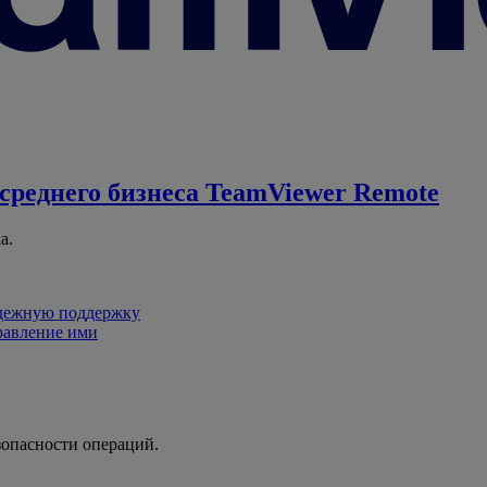
среднего бизнеса
TeamViewer Remote
а.
адежную поддержку
равление ими
зопасности операций.