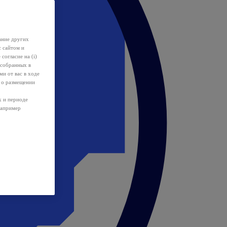
ание других
с сайтом и
 согласие на (i)
 собранных в
и от вас в ходе
 о размещении
х и периоде
например