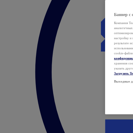
Баннер с 
Компания Tea
аналогичных 
оптимизиров
настройку и 
результате и
использован
cookie-файло
конфиденци
хранения coo
указать друг
Загрузить T
Выходные д