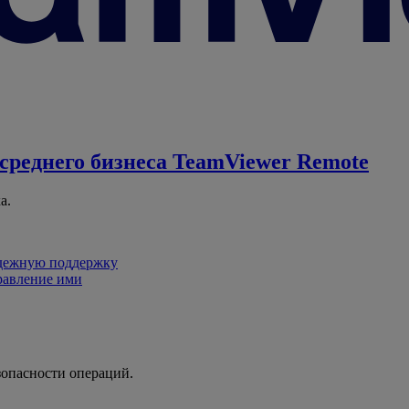
среднего бизнеса
TeamViewer Remote
а.
адежную поддержку
равление ими
зопасности операций.