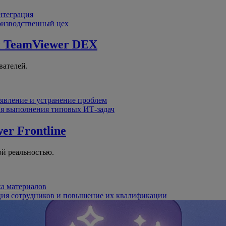
интеграция
оизводственный цех
й
TeamViewer DEX
вателей.
явление и устранение проблем
я выполнения типовых ИТ-задач
er Frontline
й реальностью.
ка материалов
ция сотрудников и повышение их квалификации