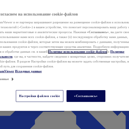
согласием на использование cookie-файлов
mViewer и ее партнеры запрашивают разрешение на размещение cookie-файлов и использов
технологий («Cookie») в вашем устройстве, что помогает персонализировать вашу работу 
ать наши маркетинговые и аналитические процессы. Нажимая
«Соглашаюсь»
, вы даете свое
использование нами всех cookie-файлов, а также (ii) последующую обработку нами данных,
спользования cookie-файлов, которые затем мы можем комбинировать с данными, полученным
ия наших продуктов и через соответствующие средства аналитики. Подробную информацию
в и обработке данных см. в нашей
Политике использования cookie-файлов
и
Политике
альности
, где вы, в частности, найдете сведения о конкретных целях, сторонних получателя
kie-файлов. В разделе Настройки cookie-файлов вы можете задать собственные настройки, 
ой путь для сохранения cookie-файлов.
eamViewer
Исходные данные
анные
Настройки файлов cookie
«Соглашаюсь»