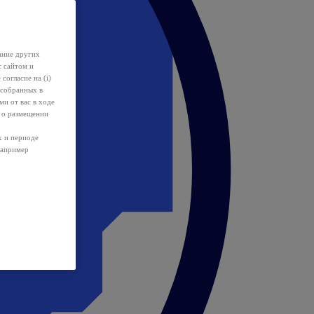
ание других
с сайтом и
 согласие на (i)
 собранных в
и от вас в ходе
 о размещении
х и периоде
например