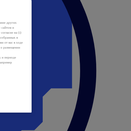
ание других
с сайтом и
 согласие на (i)
 собранных в
и от вас в ходе
 о размещении
х и периоде
например