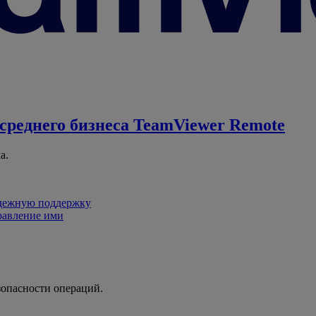
среднего бизнеса
TeamViewer Remote
а.
адежную поддержку
равление ими
зопасности операций.