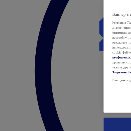
Баннер с 
Компания Tea
аналогичных 
оптимизиров
настройку и 
результате и
использован
cookie-файло
конфиденци
хранения coo
указать друг
Загрузить T
Выходные д