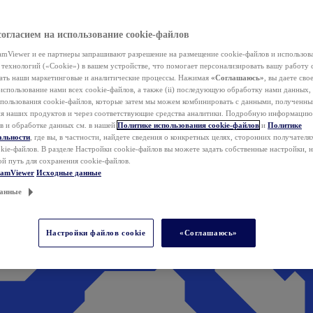
согласием на использование cookie-файлов
mViewer и ее партнеры запрашивают разрешение на размещение cookie-файлов и использов
технологий («Cookie») в вашем устройстве, что помогает персонализировать вашу работу 
ать наши маркетинговые и аналитические процессы. Нажимая
«Соглашаюсь»
, вы даете свое
использование нами всех cookie-файлов, а также (ii) последующую обработку нами данных,
спользования cookie-файлов, которые затем мы можем комбинировать с данными, полученным
ия наших продуктов и через соответствующие средства аналитики. Подробную информацию
в и обработке данных см. в нашей
Политике использования cookie-файлов
и
Политике
альности
, где вы, в частности, найдете сведения о конкретных целях, сторонних получателя
kie-файлов. В разделе Настройки cookie-файлов вы можете задать собственные настройки, 
ой путь для сохранения cookie-файлов.
eamViewer
Исходные данные
анные
Настройки файлов cookie
«Соглашаюсь»