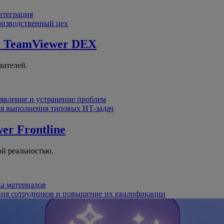
интеграция
оизводственный цех
й
TeamViewer DEX
вателей.
явление и устранение проблем
я выполнения типовых ИТ-задач
er Frontline
й реальностью.
ка материалов
ция сотрудников и повышение их квалификации