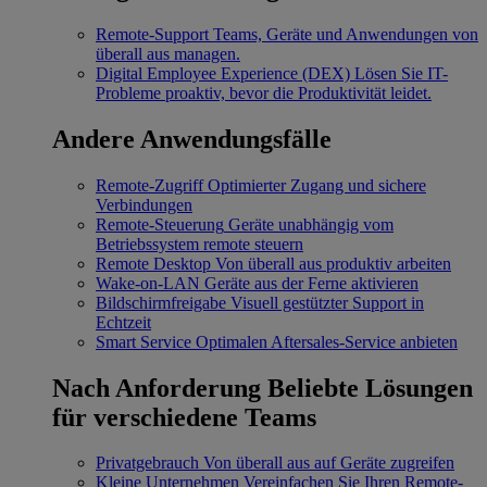
Remote-Support
Teams, Geräte und Anwendungen von
überall aus managen.
Digital Employee Experience (DEX)
Lösen Sie IT-
Probleme proaktiv, bevor die Produktivität leidet.
Andere Anwendungsfälle
Remote-Zugriff
Optimierter Zugang und sichere
Verbindungen
Remote-Steuerung
Geräte unabhängig vom
Betriebssystem remote steuern
Remote Desktop
Von überall aus produktiv arbeiten
Wake-on-LAN
Geräte aus der Ferne aktivieren
Bildschirmfreigabe
Visuell gestützter Support in
Echtzeit
Smart Service
Optimalen Aftersales-Service anbieten
Nach Anforderung
Beliebte Lösungen
für verschiedene Teams
Privatgebrauch
Von überall aus auf Geräte zugreifen
Kleine Unternehmen
Vereinfachen Sie Ihren Remote-