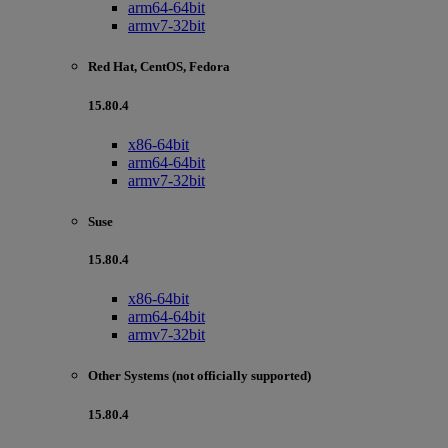
arm64-64bit
armv7-32bit
Red Hat, CentOS, Fedora
15.80.4
x86-64bit
arm64-64bit
armv7-32bit
Suse
15.80.4
x86-64bit
arm64-64bit
armv7-32bit
Other Systems (not officially supported)
15.80.4