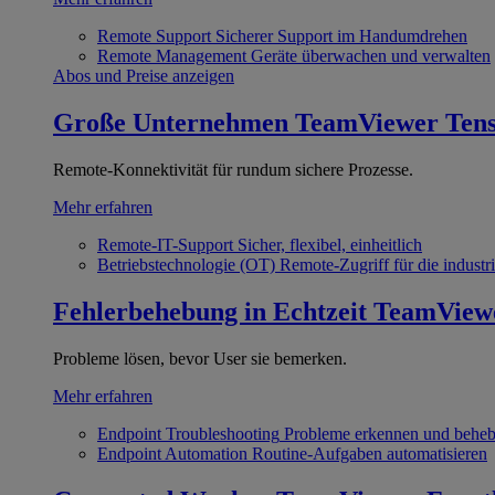
Remote Support
Sicherer Support im Handumdrehen
Remote Management
Geräte überwachen und verwalten
Abos und Preise anzeigen
Große Unternehmen
TeamViewer Ten
Remote-Konnektivität für rundum sichere Prozesse.
Mehr erfahren
Remote-IT-Support
Sicher, flexibel, einheitlich
Betriebstechnologie (OT)
Remote-Zugriff für die industri
Fehlerbehebung in Echtzeit
TeamView
Probleme lösen, bevor User sie bemerken.
Mehr erfahren
Endpoint Troubleshooting
Probleme erkennen und behe
Endpoint Automation
Routine-Aufgaben automatisieren