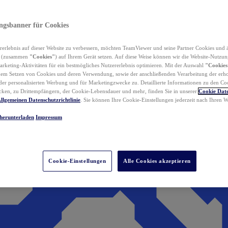
ungsbanner für Cookies
erlebnis auf dieser Website zu verbessern, möchten TeamViewer und seine Partner Cookies und 
n (zusammen
"Cookies"
) auf Ihrem Gerät setzen. Auf diese Weise können wir die Website-Nutzun
rketing-Aktivitäten für ein bestmögliches Nutzererlebnis optimieren. Mit der Auswahl
"Cookies
dem Setzen von Cookies und deren Verwendung, sowie der anschließenden Verarbeitung der erh
r personalisierten Werbung und für Marketingzwecke zu. Detaillierte Informationen zu den Co
ken, zu Drittempfängern, der Cookie-Lebensdauer und mehr, finden Sie in unserer
Cookie Date
llgemeinen Datenschutzrichtlinie
. Sie können Ihre Cookie-Einstellungen jederzeit nach Ihren
herunterladen
Impressum
Cookie-Einstellungen
Alle Cookies akzeptieren