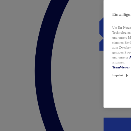
Einwillig
Um Ihr Nutzer
Technologie
und unsere Ma
stimmen Sie 
zum Zwecke de
genauen Zwec
und unserer
A
anpassen.
TeamViewer 
Imprint