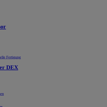
sor
elle Fertigung
er DEX
ben