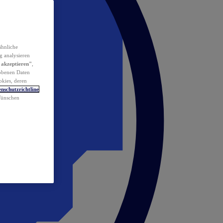
ähnliche
g analysieren
 akzeptieren"
,
obenen Daten
okies, deren
nschutzrichtline
 Wünschen