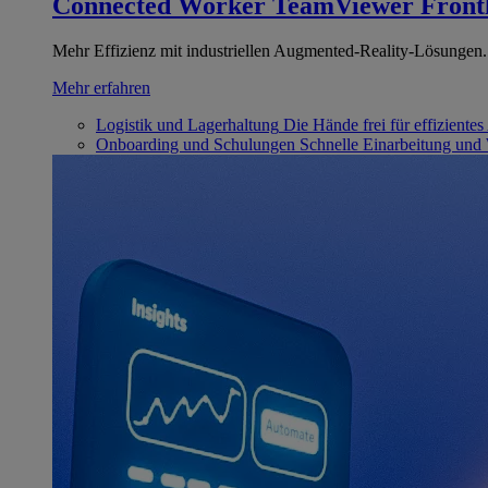
Connected Worker
TeamViewer Front
Mehr Effizienz mit industriellen Augmented-Reality-Lösungen.
Mehr erfahren
Logistik und Lagerhaltung
Die Hände frei für effizientes
Onboarding und Schulungen
Schnelle Einarbeitung und