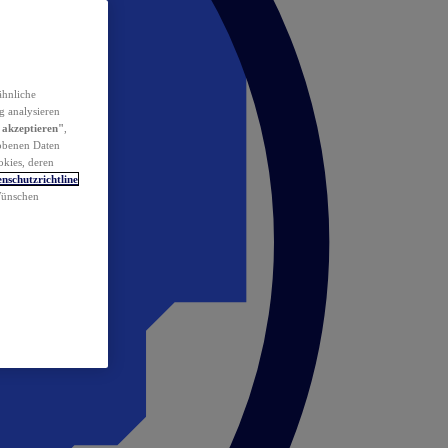
ähnliche
g analysieren
 akzeptieren"
,
obenen Daten
okies, deren
nschutzrichtline
 Wünschen