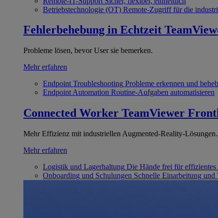
Remote-IT-Support
Sicher, flexibel, einheitlich
Betriebstechnologie (OT)
Remote-Zugriff für die industri
Fehlerbehebung in Echtzeit
TeamView
Probleme lösen, bevor User sie bemerken.
Mehr erfahren
Endpoint Troubleshooting
Probleme erkennen und behe
Endpoint Automation
Routine-Aufgaben automatisieren
Connected Worker
TeamViewer Front
Mehr Effizienz mit industriellen Augmented-Reality-Lösungen.
Mehr erfahren
Logistik und Lagerhaltung
Die Hände frei für effizientes
Onboarding und Schulungen
Schnelle Einarbeitung und