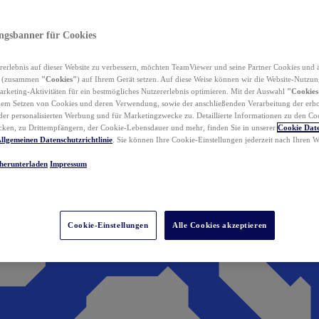
ungsbanner für Cookies
erlebnis auf dieser Website zu verbessern, möchten TeamViewer und seine Partner Cookies und 
n (zusammen
"Cookies"
) auf Ihrem Gerät setzen. Auf diese Weise können wir die Website-Nutzun
rketing-Aktivitäten für ein bestmögliches Nutzererlebnis optimieren. Mit der Auswahl
"Cookies
dem Setzen von Cookies und deren Verwendung, sowie der anschließenden Verarbeitung der erh
r personalisierten Werbung und für Marketingzwecke zu. Detaillierte Informationen zu den Co
ken, zu Drittempfängern, der Cookie-Lebensdauer und mehr, finden Sie in unserer
Cookie Date
llgemeinen Datenschutzrichtlinie
. Sie können Ihre Cookie-Einstellungen jederzeit nach Ihren
herunterladen
Impressum
Cookie-Einstellungen
Alle Cookies akzeptieren