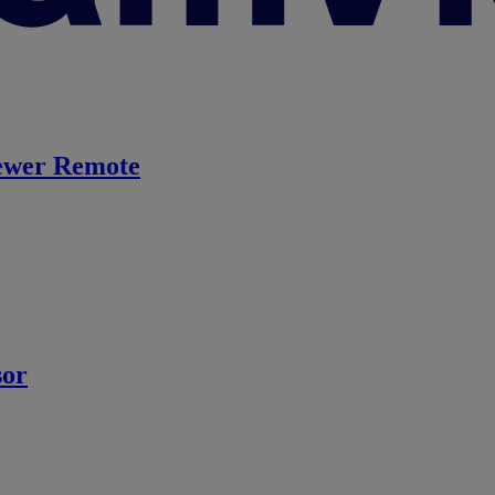
ewer Remote
sor