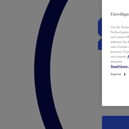
Einwillig
Um Ihr Nutzer
Technologie
und unsere Ma
stimmen Sie 
zum Zwecke de
genauen Zwec
und unserer
A
anpassen.
TeamViewer 
Imprint