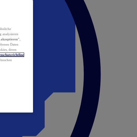
ähnliche
g analysieren
 akzeptieren"
,
obenen Daten
okies, deren
nschutzrichtline
 Wünschen