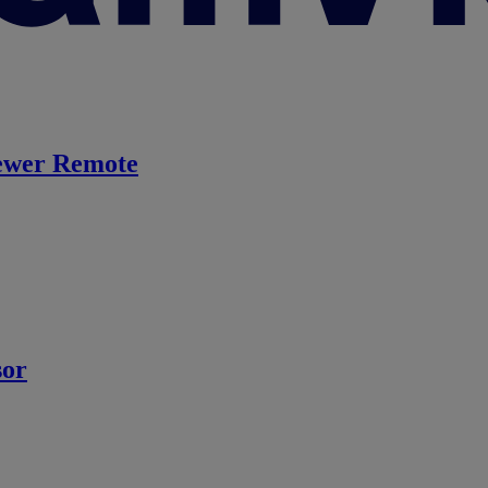
ewer Remote
sor