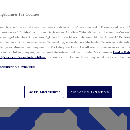
ungsbanner für Cookies
erlebnis auf dieser Website zu verbessern, möchten TeamViewer und seine Partner Cookies und 
n (zusammen
"Cookies"
) auf Ihrem Gerät setzen. Auf diese Weise können wir die Website-Nutzun
rketing-Aktivitäten für ein bestmögliches Nutzererlebnis optimieren. Mit der Auswahl
"Cookies
dem Setzen von Cookies und deren Verwendung, sowie der anschließenden Verarbeitung der erh
r personalisierten Werbung und für Marketingzwecke zu. Detaillierte Informationen zu den Co
ken, zu Drittempfängern, der Cookie-Lebensdauer und mehr, finden Sie in unserer
Cookie Date
llgemeinen Datenschutzrichtlinie
. Sie können Ihre Cookie-Einstellungen jederzeit nach Ihren
herunterladen
Impressum
Cookie-Einstellungen
Alle Cookies akzeptieren