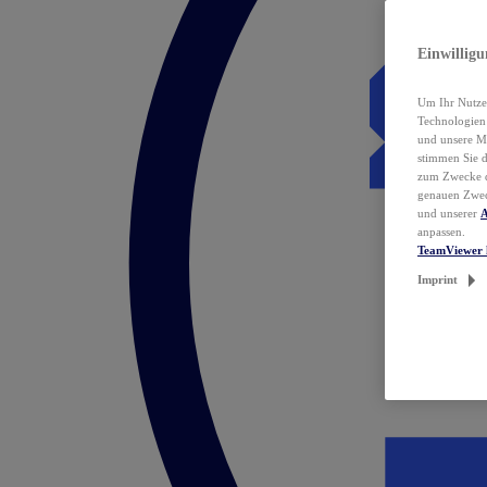
Einwillig
Um Ihr Nutzer
Technologie
und unsere Ma
stimmen Sie 
zum Zwecke de
genauen Zwec
und unserer
A
anpassen.
TeamViewer 
Imprint