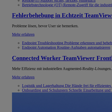
Remote-IT-Support
Sicher, flexibel, einheitlich
Betriebstechnologie (OT)
Remote-Zugriff für die industri
Fehlerbehebung in Echtzeit
TeamView
Probleme lösen, bevor User sie bemerken.
Mehr erfahren
Endpoint Troubleshooting
Probleme erkennen und behe
Endpoint Automation
Routine-Aufgaben automatisieren
Connected Worker
TeamViewer Front
Mehr Effizienz mit industriellen Augmented-Reality-Lösungen.
Mehr erfahren
Logistik und Lagerhaltung
Die Hände frei für effizientes
Onboarding und Schulungen
Schnelle Einarbeitung und