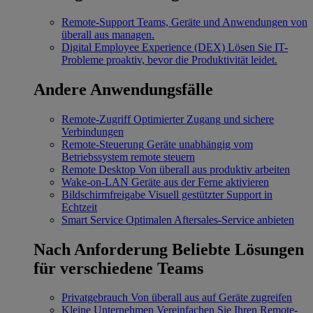
Remote-Support
Teams, Geräte und Anwendungen von
überall aus managen.
Digital Employee Experience (DEX)
Lösen Sie IT-
Probleme proaktiv, bevor die Produktivität leidet.
Andere Anwendungsfälle
Remote-Zugriff
Optimierter Zugang und sichere
Verbindungen
Remote-Steuerung
Geräte unabhängig vom
Betriebssystem remote steuern
Remote Desktop
Von überall aus produktiv arbeiten
Wake-on-LAN
Geräte aus der Ferne aktivieren
Bildschirmfreigabe
Visuell gestützter Support in
Echtzeit
Smart Service
Optimalen Aftersales-Service anbieten
Nach Anforderung
Beliebte Lösungen
für verschiedene Teams
Privatgebrauch
Von überall aus auf Geräte zugreifen
Kleine Unternehmen
Vereinfachen Sie Ihren Remote-