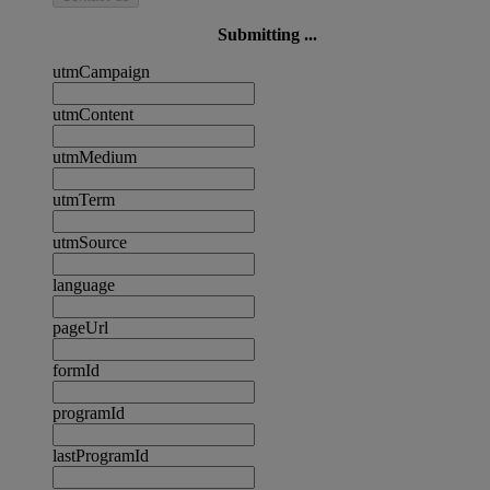
Submitting ...
utmCampaign
utmContent
utmMedium
utmTerm
utmSource
language
pageUrl
formId
programId
lastProgramId