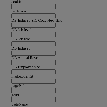
cookie
jwtToken
DB Industry SIC Code New field
DB Job level
DB Job role
DB Industry
DB Annual Revenue
DB Employee size
marketoTarget
pagePath
gclid
pageName