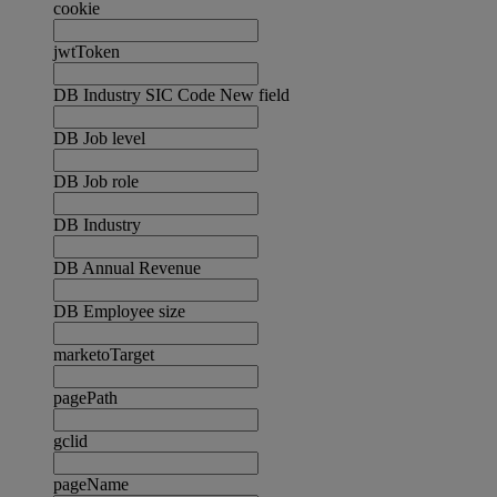
cookie
jwtToken
DB Industry SIC Code New field
DB Job level
DB Job role
DB Industry
DB Annual Revenue
DB Employee size
marketoTarget
pagePath
gclid
pageName