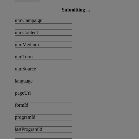
Submitting ...
utmCampaign
utmContent
utmMedium
utmTerm
utmSource
language
pageUrl
formId
programId
lastProgramId