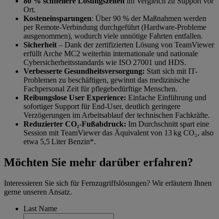
80 % schnellere Lösungszeiten
im Vergleich zu Support vor
Ort.
Kosteneinsparungen
: Über 90 % der Maßnahmen werden
per Remote-Verbindung durchgeführt (Hardware-Probleme
ausgenommen), wodurch viele unnötige Fahrten entfallen.
Sicherheit
– Dank der zertifizierten Lösung von TeamViewer
erfüllt Arche MC2 weiterhin internationale und nationale
Cybersicherheitsstandards wie ISO 27001 und HDS.
Verbesserte Gesundheitsversorgung:
Statt sich mit IT-
Problemen zu beschäftigen, gewinnt das medizinische
Fachpersonal Zeit für pflegebedürftige Menschen.
Reibungslose User Experience:
Einfache Einführung und
sofortiger Support für End-User, deutlich geringere
Verzögerungen im Arbeitsablauf der technischen Fachkräfte.
Reduzierter CO₂-Fußabdruck:
Im Durchschnitt spart eine
Session mit TeamViewer das Äquivalent von 13 kg CO₂, also
etwa 5,5 Liter Benzin*.
Möchten Sie mehr darüber erfahren?
Interessieren Sie sich für Fernzugriffslösungen? Wir erläutern Ihnen
gerne unseren Ansatz.
Last Name