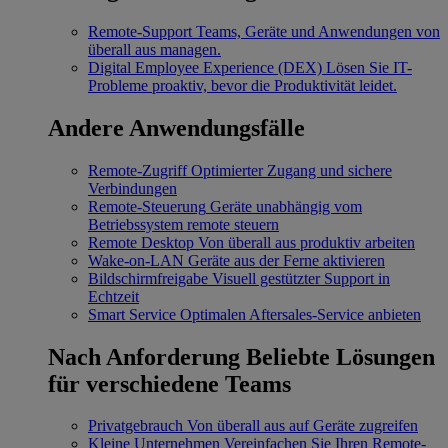
Remote-Support
Teams, Geräte und Anwendungen von
überall aus managen.
Digital Employee Experience (DEX)
Lösen Sie IT-
Probleme proaktiv, bevor die Produktivität leidet.
Andere Anwendungsfälle
Remote-Zugriff
Optimierter Zugang und sichere
Verbindungen
Remote-Steuerung
Geräte unabhängig vom
Betriebssystem remote steuern
Remote Desktop
Von überall aus produktiv arbeiten
Wake-on-LAN
Geräte aus der Ferne aktivieren
Bildschirmfreigabe
Visuell gestützter Support in
Echtzeit
Smart Service
Optimalen Aftersales-Service anbieten
Nach Anforderung
Beliebte Lösungen
für verschiedene Teams
Privatgebrauch
Von überall aus auf Geräte zugreifen
Kleine Unternehmen
Vereinfachen Sie Ihren Remote-