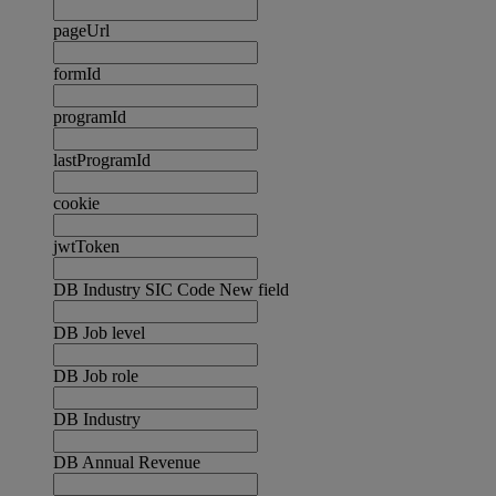
pageUrl
formId
programId
lastProgramId
cookie
jwtToken
DB Industry SIC Code New field
DB Job level
DB Job role
DB Industry
DB Annual Revenue