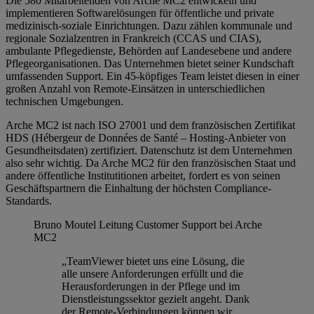
Die 580 Mitarbeitenden von Arche MC2 entwickeln und
implementieren Softwarelösungen für öffentliche und private
medizinisch-soziale Einrichtungen. Dazu zählen kommunale und
regionale Sozialzentren in Frankreich (CCAS und CIAS),
ambulante Pflegedienste, Behörden auf Landesebene und andere
Pflegeorganisationen. Das Unternehmen bietet seiner Kundschaft
umfassenden Support. Ein 45-köpfiges Team leistet diesen in einer
großen Anzahl von Remote-Einsätzen in unterschiedlichen
technischen Umgebungen.
Arche MC2 ist nach ISO 27001 und dem französischen Zertifikat
HDS (Hébergeur de Données de Santé – Hosting-Anbieter von
Gesundheitsdaten) zertifiziert. Datenschutz ist dem Unternehmen
also sehr wichtig. Da Arche MC2 für den französischen Staat und
andere öffentliche Institutitionen arbeitet, fordert es von seinen
Geschäftspartnern die Einhaltung der höchsten Compliance-
Standards.
Bruno Moutel
Leitung Customer Support bei Arche
MC2
„TeamViewer bietet uns eine Lösung, die
alle unsere Anforderungen erfüllt und die
Herausforderungen in der Pflege und im
Dienstleistungssektor gezielt angeht. Dank
der Remote-Verbindungen können wir