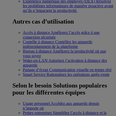
Expérience numérique des employés (DEX)
Résolvez
les problèmes informatiques de manière proactive avant
qu’ils n’impactent la productivité.
Autres cas d’utilisation
Accès à distance
Améliorez l’accès grâce à une
connexion sécurisée
Contrôle à distance
Contrôlez les appareils
indépendamment de la plateforme
Bureau à distance
Améliorez la productivité où que
vous soyez
Wake-on-LAN
Autorisez l’activation à distance des
appareils
Partage d’écran
Communication visuelle en temps réel
Smart Service
Rationalisez les opérations après-vente
Selon le besoin
Solutions populaires
pour les différentes équipes
Usage personnel
Accédez aux appareils depuis
n’importe où
Petites entreprises
Simplifiez l’accès à distance et la