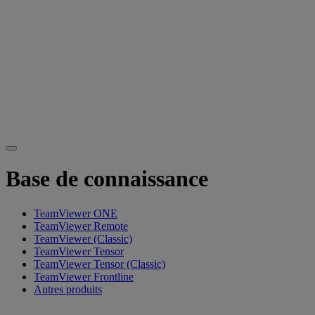
Base de connaissance
TeamViewer ONE
TeamViewer Remote
TeamViewer (Classic)
TeamViewer Tensor
TeamViewer Tensor (Classic)
TeamViewer Frontline
Autres produits