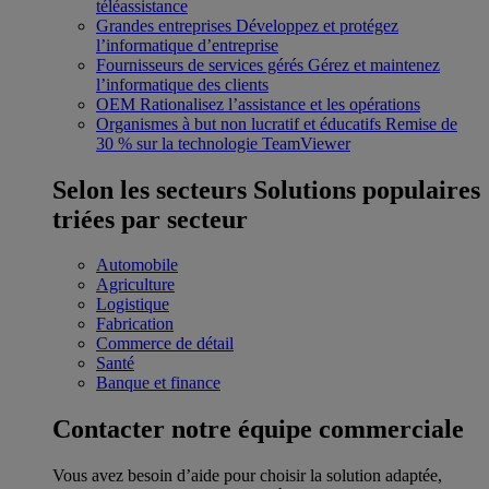
téléassistance
Grandes entreprises
Développez et protégez
l’informatique d’entreprise
Fournisseurs de services gérés
Gérez et maintenez
l’informatique des clients
OEM
Rationalisez l’assistance et les opérations
Organismes à but non lucratif et éducatifs
Remise de
30 % sur la technologie TeamViewer
Selon les secteurs
Solutions populaires
triées par secteur
Automobile
Agriculture
Logistique
Fabrication
Commerce de détail
Santé
Banque et finance
Contacter notre équipe commerciale
Vous avez besoin d’aide pour choisir la solution adaptée,