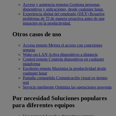
Acceso y asistencia remotos
Gestiona personas,
dispositivos y aplicaciones, desde cualquier lugar.
Experiencia digital del empleado (DEX)
Resuelve
problemas de TI de manera proactiva antes de que
impacten en la productividad.
Otros casos de uso
Acceso remoto
Mejora el acceso con conexiones
seguras
Wake-on-LAN
Activa dispositivos a distancia
Control remoto
Controla dispositivos en cualquier
plataforma
Escritorio remoto
Maximiza la productividad desde
cualquier lugar
Pantalla compartida
Comunicación visual en tiempo
real
Servicio inteligente
Optimiza las operaciones posventa
Por necesidad
Soluciones populares
para diferentes equipos