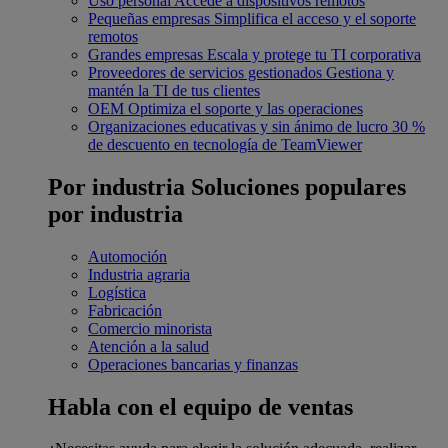
Uso personal
Accede a dispositivos remotos
Pequeñas empresas
Simplifica el acceso y el soporte
remotos
Grandes empresas
Escala y protege tu TI corporativa
Proveedores de servicios gestionados
Gestiona y
mantén la TI de tus clientes
OEM
Optimiza el soporte y las operaciones
Organizaciones educativas y sin ánimo de lucro
30 %
de descuento en tecnología de TeamViewer
Por industria
Soluciones populares
por industria
Automoción
Industria agraria
Logística
Fabricación
Comercio minorista
Atención a la salud
Operaciones bancarias y finanzas
Habla con el equipo de ventas