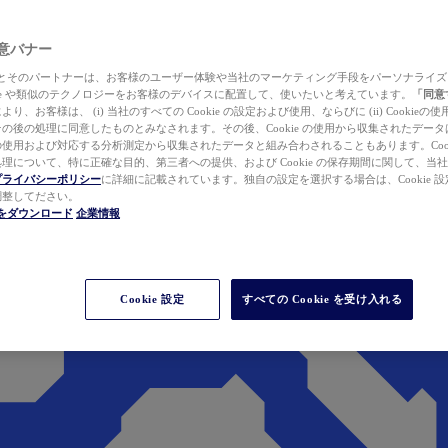
 同意バナー
ewer とそのパートナーは、お客様のユーザー体験や当社のマーケティング手段をパーソナライ
kie や類似のテクノロジーをお客様のデバイスに配置して、使いたいと考えています。
「同意
り、お客様は、 (i) 当社のすべての Cookie の設定および使用、ならびに (ii) Cookie
の後の処理に同意したものとみなされます。その後、Cookie の使用から収集されたデー
使用および対応する分析測定から収集されたデータと組み合わされることもあります。Cook
理について、特に正確な目的、第三者への提供、および Cookie の保存期間に関して、当
プライバシーポリシー
に詳細に記載されています。独自の設定を選択する場合は、Cookie 設定で
調整してださい。
werをダウンロード
企業情報
Cookie 設定
すべての Cookie を受け入れる