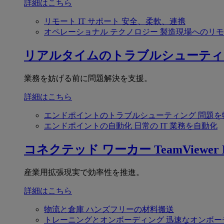
詳細はこちら
リモート IT サポート
安全、柔軟、連携
オペレーショナル テクノロジー
製造現場へのリモ
リアルタイムのトラブルシューティ
業務を妨げる前に問題解決を支援。
詳細はこちら
エンドポイントのトラブルシューティング
問題を
エンドポイントの自動化
日常の IT 業務を自動化
コネクテッド ワーカー
TeamViewer F
産業用拡張現実で効率性を推進。
詳細はこちら
物流と倉庫
ハンズフリーの材料搬送
トレーニングとオンボーディング
迅速なオンボー