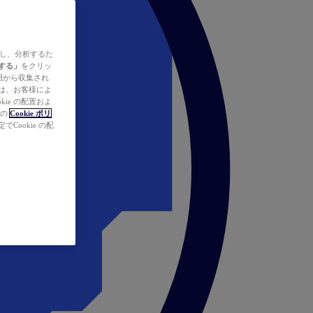
ズし、分析するた
する」
をクリッ
の使用から収集され
タは、お客様によ
ie の配置およ
社の
Cookie ポリ
Cookie の配