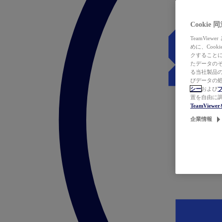
Cookie
TeamVi
めに、Coo
クすることによ
たデータのそ
る当社製品の
びデータの処
シー
および
置を自由に
TeamVie
企業情報