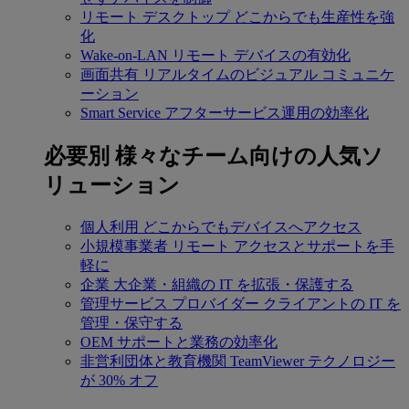
リモート デスクトップ
どこからでも生産性を強
化
Wake-on-LAN
リモート デバイスの有効化
画面共有
リアルタイムのビジュアル コミュニケ
ーション
Smart Service
アフターサービス運用の効率化
必要別
様々なチーム向けの人気ソ
リューション
個人利用
どこからでもデバイスへアクセス
小規模事業者
リモート アクセスとサポートを手
軽に
企業
大企業・組織の IT を拡張・保護する
管理サービス プロバイダー
クライアントの IT を
管理・保守する
OEM
サポートと業務の効率化
非営利団体と教育機関
TeamViewer テクノロジー
が 30% オフ