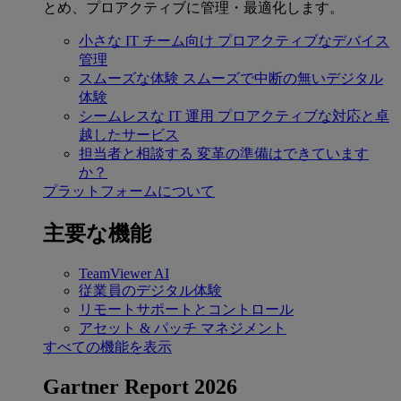
とめ、プロアクティブに管理・最適化します。
小さな IT チーム向け
プロアクティブなデバイス
管理
スムーズな体験
スムーズで中断の無いデジタル
体験
シームレスな IT 運用
プロアクティブな対応と卓
越したサービス
担当者と相談する
変革の準備はできています
か？
プラットフォームについて
主要な機能
TeamViewer AI
従業員のデジタル体験
リモートサポートとコントロール
アセット & パッチ マネジメント
すべての機能を表示
Gartner Report 2026