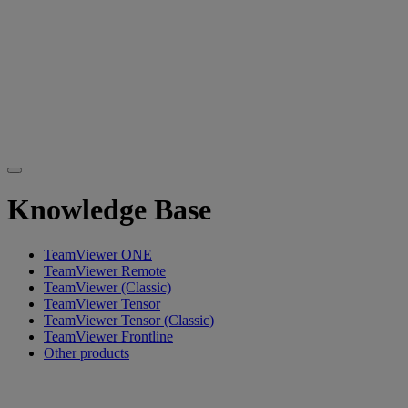
Knowledge Base
TeamViewer ONE
TeamViewer Remote
TeamViewer (Classic)
TeamViewer Tensor
TeamViewer Tensor (Classic)
TeamViewer Frontline
Other products