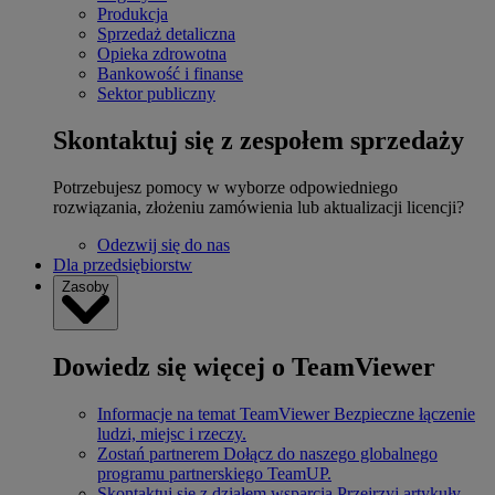
Produkcja
Sprzedaż detaliczna
Opieka zdrowotna
Bankowość i finanse
Sektor publiczny
Skontaktuj się z zespołem sprzedaży
Potrzebujesz pomocy w wyborze odpowiedniego
rozwiązania, złożeniu zamówienia lub aktualizacji licencji?
Odezwij się do nas
Dla przedsiębiorstw
Zasoby
Dowiedz się więcej o TeamViewer
Informacje na temat TeamViewer
Bezpieczne łączenie
ludzi, miejsc i rzeczy.
Zostań partnerem
Dołącz do naszego globalnego
programu partnerskiego TeamUP.
Skontaktuj się z działem wsparcia
Przejrzyj artykuły