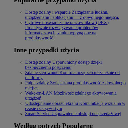
Dostęp zdalny i wsparcie
Zarządzanie ludźmi,
urządzeniami i aplikacjami — z dowolnego miejsca.
Cyfrowe doświadczenie pracowników (DEX)
Proaktywnie rozwiązywanie problemów
informatycznych, zanim wpłyną one na
produktywność.
Inne przypadki użycia
Dostęp zdalny
Usprawniony dostęp dzięki
bezpiecznemu połączeniu
Zdalne sterowanie
Kontrola urządzeń niezależnie od
platformy
Pulpit zdalny
Zwiększona produktywność z dowolnego
miejsca
Wake-on-LAN
Możliwość zdalnego aktywowania
urządzeń
Udostępnianie obrazu ekranu
Komunikacja wizualna w
czasie rzeczywistym
Smart Service
Usprawnienie obsługi posprzedażowej
Według potrzeb
Popularne