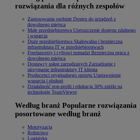
rozwiązania dla różnych zespołów
Zastosowania osobiste
Dostęp do urządzeń z
dowolnego miejsca
Małe przedsiębiorstwa
Uproszczenie dostępu zdalnego
i wsparcia
Duże przedsiębiorstwa
Skalowalna i bezpieczna
infrastruktura IT w przedsiębiorstwach
Freelancerzy i cyfrowi nomadzi
Bezpieczna praca z
dowolnego miejsca
Dostawcy usług zarządzanych
Zarządzanie i
utrzymanie infrastruktury IT klienta
Producenci oryginalnego sprzętu
Usprawnienie
wsparcia i obsługi
Działalność non-profit i edukacja
30% zniżki na
technologię TeamViewer
Według branż
Popularne rozwiązania
posortowane według branż
Motoryzacja
Rolnictwo
Logistyka