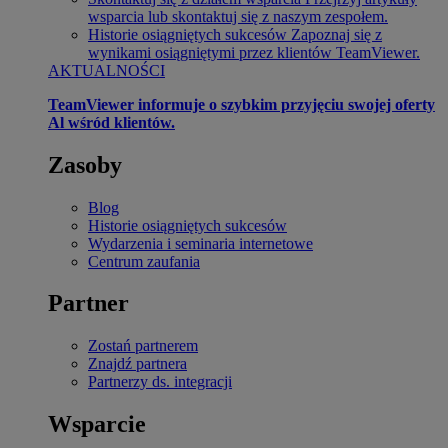
wsparcia lub skontaktuj się z naszym zespołem.
Historie osiągniętych sukcesów
Zapoznaj się z
wynikami osiągniętymi przez klientów TeamViewer.
AKTUALNOŚCI
TeamViewer informuje o szybkim przyjęciu swojej oferty
Al wśród klientów.
Zasoby
Blog
Historie osiągniętych sukcesów
Wydarzenia i seminaria internetowe
Centrum zaufania
Partner
Zostań partnerem
Znajdź partnera
Partnerzy ds. integracji
Wsparcie