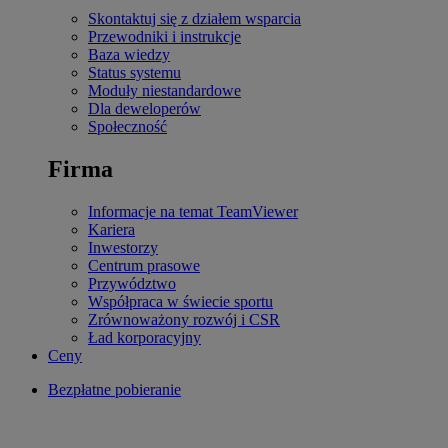
Skontaktuj się z działem wsparcia
Przewodniki i instrukcje
Baza wiedzy
Status systemu
Moduły niestandardowe
Dla deweloperów
Społeczność
Firma
Informacje na temat TeamViewer
Kariera
Inwestorzy
Centrum prasowe
Przywództwo
Współpraca w świecie sportu
Zrównoważony rozwój i CSR
Ład korporacyjny
Ceny
Bezpłatne pobieranie