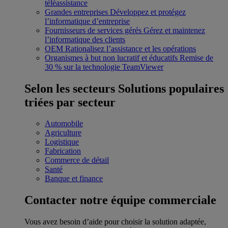
téléassistance
Grandes entreprises
Développez et protégez
l’informatique d’entreprise
Fournisseurs de services gérés
Gérez et maintenez
l’informatique des clients
OEM
Rationalisez l’assistance et les opérations
Organismes à but non lucratif et éducatifs
Remise de
30 % sur la technologie TeamViewer
Selon les secteurs
Solutions populaires
triées par secteur
Automobile
Agriculture
Logistique
Fabrication
Commerce de détail
Santé
Banque et finance
Contacter notre équipe commerciale
Vous avez besoin d’aide pour choisir la solution adaptée,