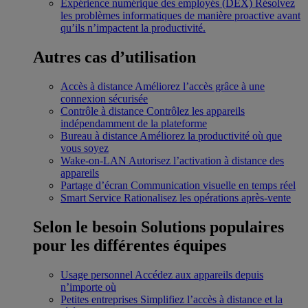
Expérience numérique des employés (DEX)
Résolvez
les problèmes informatiques de manière proactive avant
qu’ils n’impactent la productivité.
Autres cas d’utilisation
Accès à distance
Améliorez l’accès grâce à une
connexion sécurisée
Contrôle à distance
Contrôlez les appareils
indépendamment de la plateforme
Bureau à distance
Améliorez la productivité où que
vous soyez
Wake-on-LAN
Autorisez l’activation à distance des
appareils
Partage d’écran
Communication visuelle en temps réel
Smart Service
Rationalisez les opérations après-vente
Selon le besoin
Solutions populaires
pour les différentes équipes
Usage personnel
Accédez aux appareils depuis
n’importe où
Petites entreprises
Simplifiez l’accès à distance et la