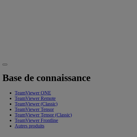
Base de connaissance
TeamViewer ONE
TeamViewer Remote
TeamViewer (Classic)
TeamViewer Tensor
TeamViewer Tensor (Classic)
TeamViewer Frontline
Autres produits