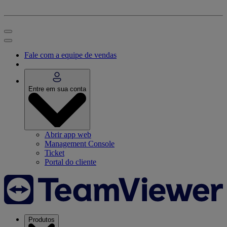
Fale com a equipe de vendas
Entre em sua conta
Abrir app web
Management Console
Ticket
Portal do cliente
Produtos