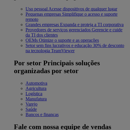
Uso pessoal
Acesse dispositivos de qualquer lugar
Pequenas empresas
Simplifique o acesso e suporte
remoto
Grandes empresas
Expanda e proteja a TI corporativa
Provedores de serviços gerenciados
Gerencie e cuide
da TI dos clientes
OEMs
Otimize o suporte e as operações
Setor sem fins lucrativos e educação
30% de desconto
na tecnologia TeamViewer
Por setor
Principais soluções
organizadas por setor
Automotiva
Agricultura
Logística
Manufatura
Varejo
Saúde
Bancos e finanças
Fale com nossa equipe de vendas