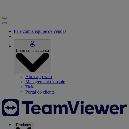
Fale com a equipe de vendas
Entre em sua conta
Abrir app web
Management Console
Ticket
Portal do cliente
Produtos