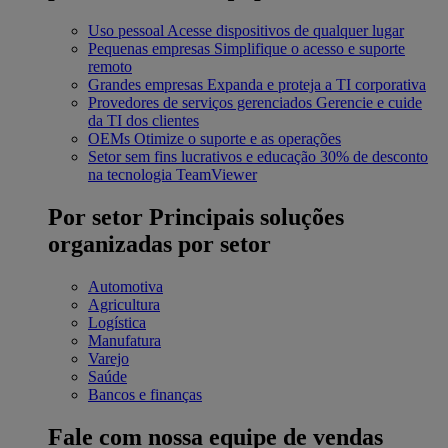
Uso pessoal
Acesse dispositivos de qualquer lugar
Pequenas empresas
Simplifique o acesso e suporte
remoto
Grandes empresas
Expanda e proteja a TI corporativa
Provedores de serviços gerenciados
Gerencie e cuide
da TI dos clientes
OEMs
Otimize o suporte e as operações
Setor sem fins lucrativos e educação
30% de desconto
na tecnologia TeamViewer
Por setor
Principais soluções
organizadas por setor
Automotiva
Agricultura
Logística
Manufatura
Varejo
Saúde
Bancos e finanças
Fale com nossa equipe de vendas