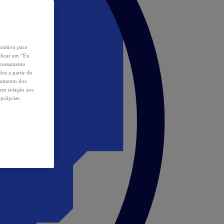
ositivo para
clicar em “Eu
ocessamento
os a partir do
samento dos
 em relação aos
 próprias