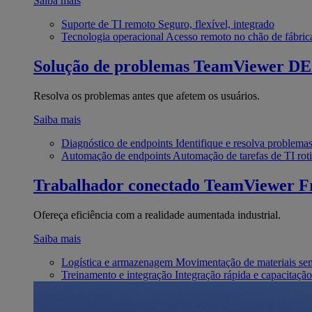
Saiba mais
Suporte de TI remoto
Seguro, flexível, integrado
Tecnologia operacional
Acesso remoto no chão de fábric
Solução de problemas
TeamViewer D
Resolva os problemas antes que afetem os usuários.
Saiba mais
Diagnóstico de endpoints
Identifique e resolva problema
Automação de endpoints
Automação de tarefas de TI roti
Trabalhador conectado
TeamViewer Fr
Ofereça eficiência com a realidade aumentada industrial.
Saiba mais
Logística e armazenagem
Movimentação de materiais se
Treinamento e integração
Integração rápida e capacitação