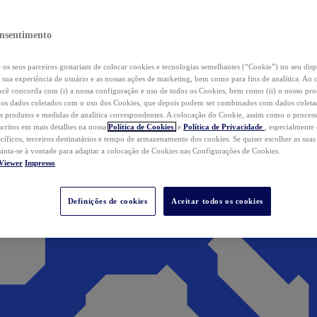
nsentimento
os seus parceiros gostariam de colocar cookies e tecnologias semelhantes (“Cookie”) no seu disp
a sua experiência de usuário e as nossas ações de marketing, bem como para fins de analítica. Ao 
cê concorda com (i) a nossa configuração e uso de todos os Cookies, bem como (ii) o nosso pr
os dados coletados com o uso dos Cookies, que depois podem ser combinados com dados coletad
s produtos e medidas de analítica correspondentes. A colocação do Cookie, assim como o proces
scritos em mais detalhes na nossa
Política de Cookies
e
Política de Privacidade
, especialmente
ecíficos, terceiros destinatários e tempo de armazenamento dos cookies. Se quiser escolher as suas
 sinta-se à vontade para adaptar a colocação de Cookies nas Configurações de Cookies.
Viewer
Impresso
Definições de cookies
Aceitar todos os cookies