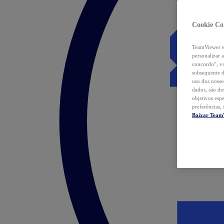
Cookie Co
TeamViewer e 
personalizar 
concordo”, vo
subsequente d
uso dos nosso
dados, são de
objetivos esp
preferências,
Baixar Team