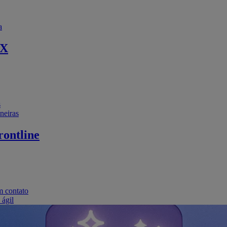
a
EX
s
neiras
ontline
m contato
 ágil