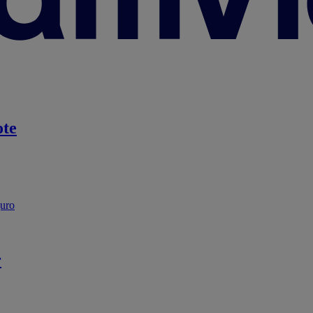
te
guro
r